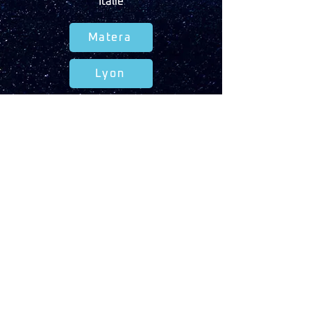
Italie
Matera
Lyon
Paris
Salon-de-Provence
Toulouse