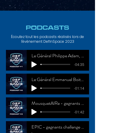
PODCASTS
Écoutez tout les podcasts réalisés lors de
l'évènement DefInSpace 2023
Le Général Philippe Adam, Commandant de l’Espace
-04:35
Le Général Emmanuel Boiteau, jury et partenaire
-01:14
MousquetAIRe - gagnants challenge technique
-01:42
EPIC - gagnants challenge généraliste