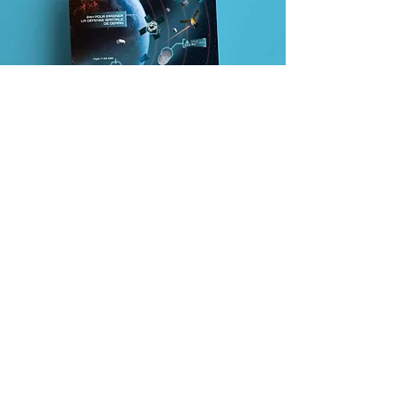
TRAILER
DEFINSPACE
2023
Ces bootcamps, qui ont lieu quelques
jours avant le hackathon, sont des ateliers
avec un objectif double : Initier les
participants à l’immersion et la pédagogie
du fait spatial
Rappeler aux participants les règles qui
régissent le déroulement d’un hackathon