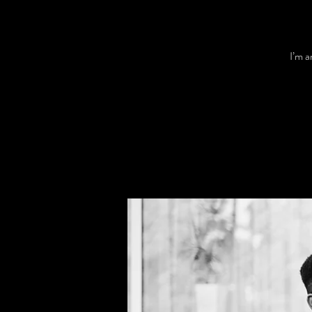
I’m a