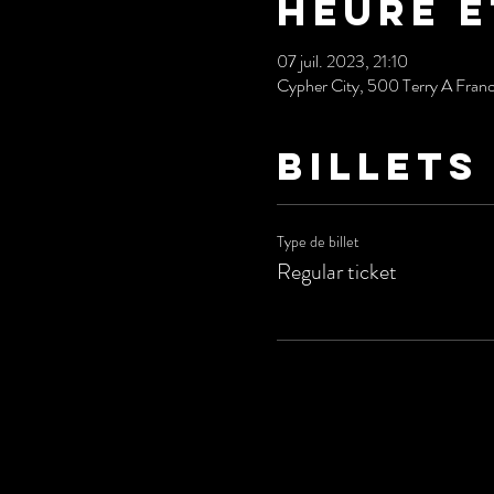
Heure e
07 juil. 2023, 21:10
Cypher City, 500 Terry A Fran
Billets
Type de billet
Regular ticket