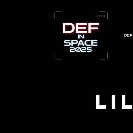
DEF
Li