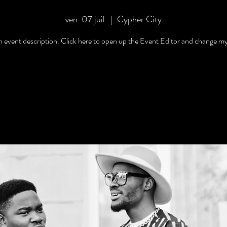
ven. 07 juil.
  |  
Cypher City
n event description. Click here to open up the Event Editor and change my
Registration is Closed
See other events